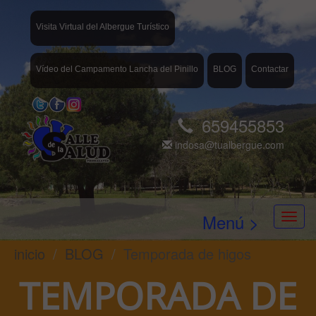
Visita Virtual del Albergue Turístico
Vídeo del Campamento Lancha del Pinillo
BLOG
Contactar
659455853
indosa@tualbergue.com
Menú >
inicio
BLOG
Temporada de higos
TEMPORADA DE